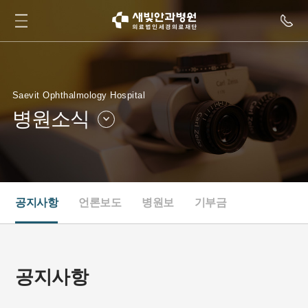
Saevit Ophthalmology Hospital
병원소식
병원소개
병원둘러보기
병원소식
인재채용
공지사항
언론보도
병원보
기부금
새빛TV
협력병원
공지사항