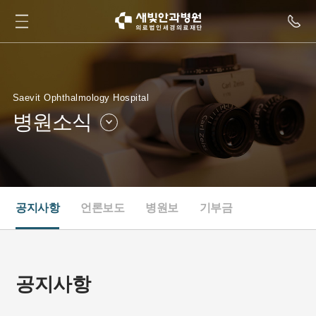
Saevit Ophthalmology Hospital
병원소식
병원소개
병원둘러보기
병원소식
인재채용
공지사항
언론보도
병원보
기부금
새빛TV
협력병원
공지사항