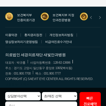
보건복지부
보건복지부 지정
안과레지
인증의료기관
안과전문병원
수련병원
이용약관
환자권리장전
개인정보처리방침
영상정보처리기운영방침
비급여진료수가안내
의료법인 세경의료재단 새빛안과병원
대표자 : 박규홍
사업자등록번호 : 128-82-13696
주소 : 경기도 고양시 일산동구 중앙로 1065(백석동)
전화 : 031.900.7700
팩스 : 031.900.7777
COPYRIGHT (C) SAEVIT EYE CENTER.ALL RIGHTS RESERVED.
병원홈페이지제작
빠른
진료예약