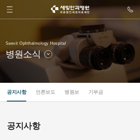
Saevit Ophthalmology Hospital
병원소식
병원소개
병원둘러보기
병원소식
인재채용
공지사항
언론보도
병원보
기부금
새빛TV
협력병원
공지사항