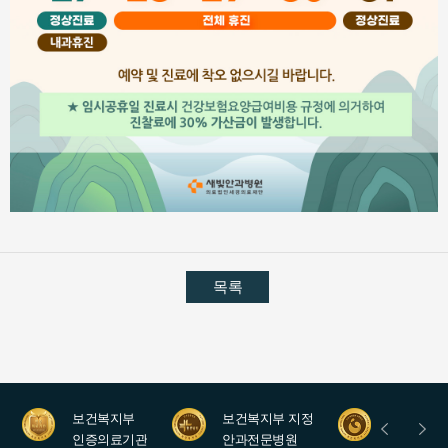
목록
보건복지부
보건복지부 지정
안과레지
인증의료기관
안과전문병원
수련병원