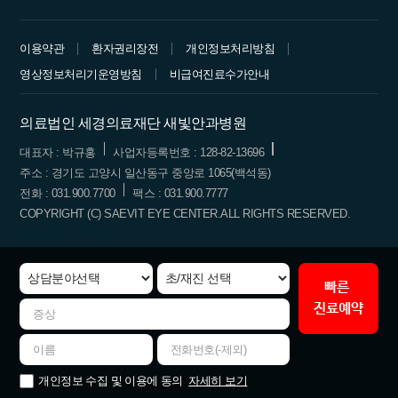
이용약관
환자권리장전
개인정보처리방침
영상정보처리기운영방침
비급여진료수가안내
의료법인 세경의료재단 새빛안과병원
대표자 : 박규홍
사업자등록번호 : 128-82-13696
주소 : 경기도 고양시 일산동구 중앙로 1065(백석동)
전화 : 031.900.7700
팩스 : 031.900.7777
COPYRIGHT (C) SAEVIT EYE CENTER.ALL RIGHTS RESERVED.
병원홈페이지제작
빠른
진료예약
자세히 보기
개인정보 수집 및 이용에 동의