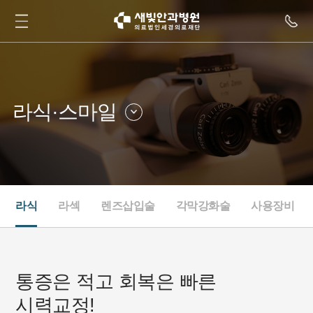
라식·스마일
라식·스마일
안질환클리닉
백내장·노안
드림렌즈클리닉
망막
안구건조클리닉
라식
라섹
렌즈삽입술
각막강화술
사용장비
녹내장
내과
소아안과·사시
눈종합검진
성형안과
통증은 적고 회복은 빠른
시력교정!