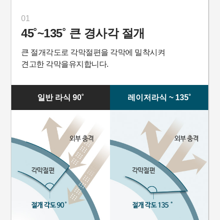
01
45˚~135˚ 큰 경사각 절개
큰 절개각도로 각막절편을 각막에 밀착시켜
견고한 각막을유지합니다.
일반 라식 90˚
레이저라식 ~ 135˚