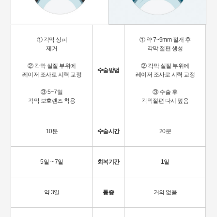
① 각막 상피
① 약 7~9mm 절개 후
제거
각막 절편 생성
② 각막 실질 부위에
② 각막 실질 부위에
수술방법
레이저 조사로 시력 교정
레이저 조사로 시력 교정
③ 5~7일
③ 수술 후
각막 보호렌즈 착용
각막절편 다시 덮음
10분
수술시간
20분
5일 ~ 7일
회복기간
1일
약 3일
통증
거의 없음