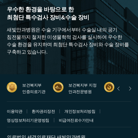
우수한 환경을 바탕으로 한
풍
최첨단 특수검사 장비&수술 장비
대
새빛안과병원은 수술 기구에서부터 수술실 내의 공기
1
침전물까지 철저한 미생물학적 검사를 실시하여 우수한
대
수술 환경을 유지하며 최첨단 특수검사 장비와 수술 장비를
최
구축하고 있습니다.
집
보건복지부
보건복지부 지정
안과레지
인증의료기관
안과전문병원
수련병원
이용약관
환자권리장전
개인정보처리방침
영상정보처리기운영방침
비급여진료수가안내
의료법인 세경의료재단 새빛안과병원