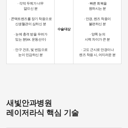
· 각막 두께가 너무
· 빠른 회복을
얇으신 분
원하시는 분
· 콘택트렌즈를 장기 착용으로
· 안경, 렌즈 착용이
신생혈관이 심하신 분
불편하신 분
수술대상
· 눈에 충격 받을 우려가
· 양쪽 눈의
있는 분(ex. 운동선수)
시력 차이가 큰 분
· 안구 건조, 빛 번짐으로
· 고도 근시로 안경이나
눈이 민감하신 분
렌즈 착용 시, 어지러운 분
새빛안과병원
레이저라식 핵심 기술