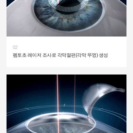
02
펨토초 레이저 조사로 각막절편(각막 뚜껑) 생성