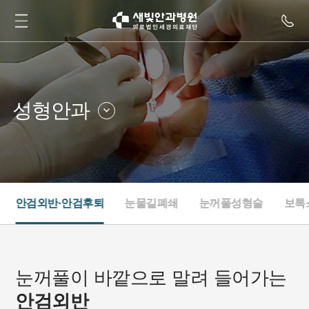
성형안과
라식·스마일
안질환클리닉
백내장·노안
드림렌즈클리닉
망막
안구건조클리닉
안검외반·안검후퇴
눈물길폐쇄
눈꺼풀성형술
보톡
녹내장
내과
소아안과·사시
눈종합검진
성형안과
눈꺼풀이 바깥으로 말려 들어가는
안검외반