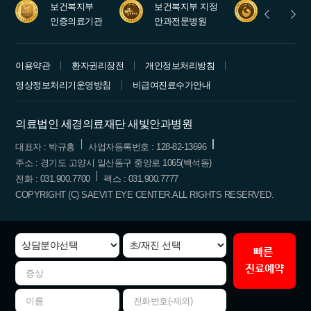
보건복지부
보건복지부 지정
안과레지
인증의료기관
안과전문병원
수련병원
이용약관
환자권리장전
개인정보처리방침
영상정보처리기운영방침
비급여진료수가안내
의료법인 세경의료재단 새빛안과병원
대표자 : 박규홍
사업자등록번호 : 128-82-13696
주소 : 경기도 고양시 일산동구 중앙로 1065(백석동)
전화 : 031.900.7700
팩스 : 031.900.7777
COPYRIGHT (C) SAEVIT EYE CENTER.ALL RIGHTS RESERVED.
병원홈페이지제작
빠른
진료예약