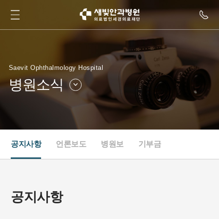
Saevit Ophthalmology Hospital
병원소식
병원소개
병원둘러보기
병원소식
인재채용
공지사항
언론보도
병원보
기부금
새빛TV
협력병원
공지사항