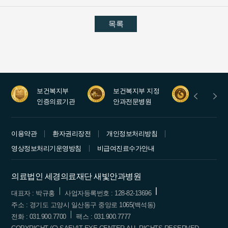
목록
보건복지부
보건복지부 지정
안과레지
인증의료기관
안과전문병원
수련병원
이용약관
환자권리장전
개인정보처리방침
영상정보처리기운영방침
비급여진료수가안내
의료법인 세경의료재단 새빛안과병원
대표자 : 박규홍
사업자등록번호 : 128-82-13696
주소 : 경기도 고양시 일산동구 중앙로 1065(백석동)
전화 : 031.900.7700
팩스 : 031.900.7777