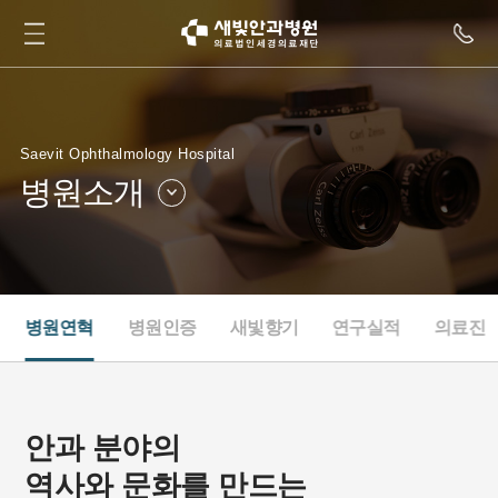
Saevit Ophthalmology Hospital
병원소개
병원소개
병원둘러보기
병원소식
인재채용
병원연혁
병원인증
새빛향기
연구실적
의료진
새빛TV
협력병원
안과 분야의
역사와 문화를 만드는