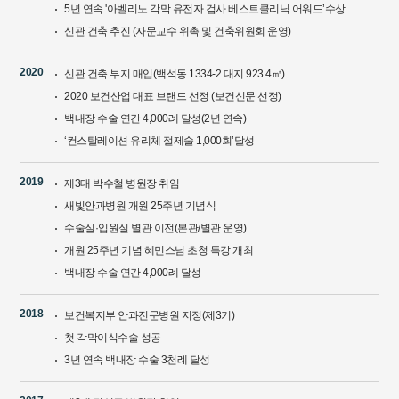
5년 연속 '아벨리노 각막 유전자 검사 베스트클리닉 어워드’수상
신관 건축 추진 (자문교수 위촉 및 건축위원회 운영)
2020
신관 건축 부지 매입(백석동 1334-2 대지 923.4㎡)
2020 보건산업 대표 브랜드 선정 (보건신문 선정)
백내장 수술 연간 4,000례 달성(2년 연속)
‘컨스탈레이션 유리체 절제술 1,000회’달성
2019
제3대 박수철 병원장 취임
새빛안과병원 개원 25주년 기념식
수술실·입원실 별관 이전(본관/별관 운영)
개원 25주년 기념 혜민스님 초청 특강 개최
백내장 수술 연간 4,000례 달성
2018
보건복지부 안과전문병원 지정(제3기)
첫 각막이식수술 성공
3년 연속 백내장 수술 3천례 달성