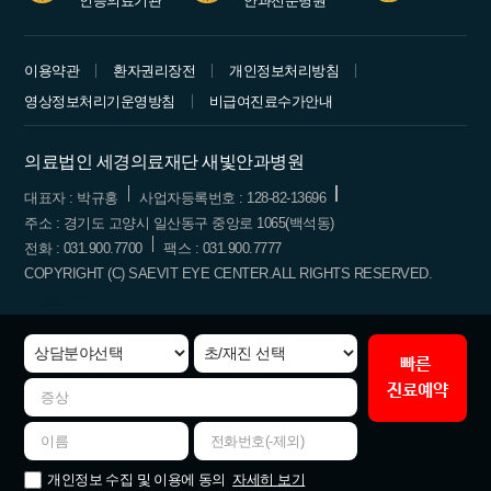
인증의료기관
안과전문병원
수련병원
이용약관
환자권리장전
개인정보처리방침
영상정보처리기운영방침
비급여진료수가안내
의료법인 세경의료재단 새빛안과병원
대표자 : 박규홍
사업자등록번호 : 128-82-13696
주소 : 경기도 고양시 일산동구 중앙로 1065(백석동)
전화 : 031.900.7700
팩스 : 031.900.7777
COPYRIGHT (C) SAEVIT EYE CENTER.ALL RIGHTS RESERVED.
병원홈페이지제작
빠른
진료예약
자세히 보기
개인정보 수집 및 이용에 동의