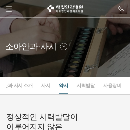
소아안과·사시
라식·스마일
안질환클리닉
백내장·노안
드림렌즈클리닉
망막
안구건조클리닉
아안과·사시 소개
사시
약시
시력발달
사용장비
녹내장
내과
소아안과·사시
눈종합검진
성형안과
정상적인 시력발달이
이루어지지 않은