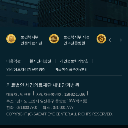
보건복지부
보건복지부 지정
안과레지
인증의료기관
안과전문병원
수련병원
이용약관
환자권리장전
개인정보처리방침
영상정보처리기운영방침
비급여진료수가안내
의료법인 세경의료재단 새빛안과병원
대표자 : 박규홍
사업자등록번호 : 128-82-13696
주소 : 경기도 고양시 일산동구 중앙로 1065(백석동)
전화 : 031.900.7700
팩스 : 031.900.7777
COPYRIGHT (C) SAEVIT EYE CENTER.ALL RIGHTS RESERVED.
병원홈페이지제작