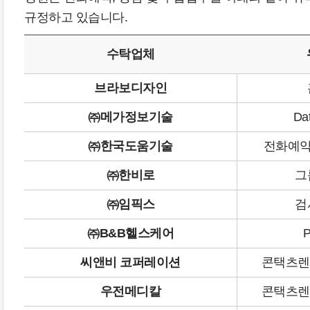
규정하고 있습니다.
수탁업체
브라보디자인
㈜메가정보기술
Da
㈜한국도움기술
전화예약
㈜한비로
그
㈜임픽스
검
㈜B&B헬스케어
씨앤비 코퍼레이션
콘택츠렌
우전메디칼
콘택츠렌