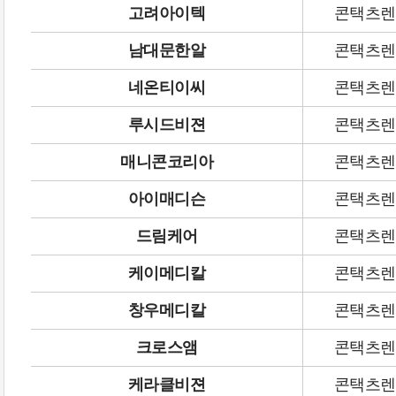
고려아이텍
콘택츠렌
남대문한알
콘택츠렌
네온티이씨
콘택츠렌
루시드비젼
콘택츠렌
매니콘코리아
콘택츠렌
아이매디슨
콘택츠렌
드림케어
콘택츠렌
케이메디칼
콘택츠렌
창우메디칼
콘택츠렌
크로스앰
콘택츠렌
케라클비젼
콘택츠렌