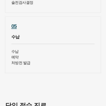
술전검사결정
05
수납
수납
예약
처방전 발급
당일 접수 진료