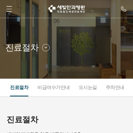
진료절차
진료시간
오시는길
진료절차
주차안내
비급여수가안내
간
진료절차
비급여수가안내
오시는길
주차안내
진료절차