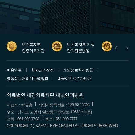
보건복지부
보건복지부 지정
안과레지
인증의료기관
안과전문병원
수련병원
이용약관
환자권리장전
개인정보처리방침
영상정보처리기운영방침
비급여진료수가안내
의료법인 세경의료재단 새빛안과병원
대표자 : 박규홍
사업자등록번호 : 128-82-13696
주소 : 경기도 고양시 일산동구 중앙로 1065(백석동)
전화 : 031.900.7700
팩스 : 031.900.7777
COPYRIGHT (C) SAEVIT EYE CENTER.ALL RIGHTS RESERVED.
병원홈페이지제작