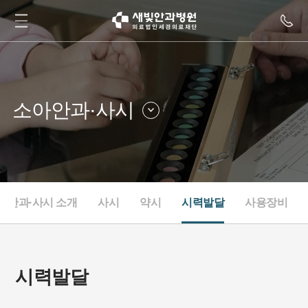
소아안과·사시
라식·스마일
안질환클리닉
백내장·노안
드림렌즈클리닉
망막
안구건조클리닉
아안과·사시 소개
사시
약시
시력발달
사용장비
녹내장
내과
소아안과·사시
눈종합검진
성형안과
시력발달