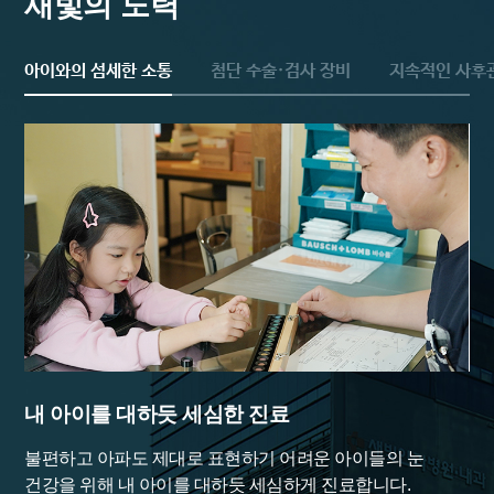
새빛의 노력
아이와의 섬세한 소통
첨단 수술·검사 장비
지속적인 사후
내 아이를 대하듯 세심한 진료
영
불편하고 아파도 제대로 표현하기 어려운 아이들의 눈
글
과
건강을 위해 내 아이를 대하듯 세심하게 진료합니다.
및