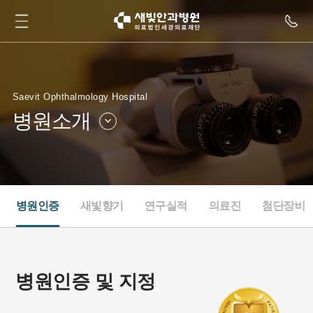
Saevit Ophthalmology Hospital
병원소개
병원소개
병원둘러보기
병원소식
인재채용
병원인증
새빛향기
연구실적
의료진
첨단장비
새빛TV
협력병원
병원인증 및 지정