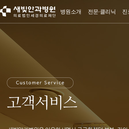
병원소개
전문·클리닉
진